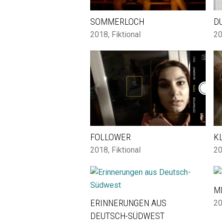
SOMMERLOCH
D
2018
,
Fiktional
2
FOLLOWER
K
2018
,
Fiktional
2
M
ERINNERUNGEN AUS
2
DEUTSCH-SÜDWEST