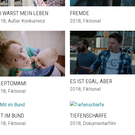
U WARST MEIN LEBEN
FREMDE
018
,
Außer Konkurrenz
2018
,
Fiktional
ES IST EGAL, ABER
LEPTOMAMI
2018
,
Fiktional
018
,
Fiktional
IT IM BUND
TIEFENSCHÄRFE
018
,
Fiktional
2018
,
Dokumentarfilm